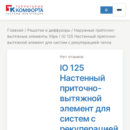
Перейти
к
0
Корзина
содержимому
Главная
/
Решетки и диффузоры
/
Наружные приточно-
вытяжные элементы Vilpe
/ IO 125 Настенный приточно-
вытяжной элемент для систем с рекуперацией тепла
Нет отзывов
IO 125
Настенный
приточно-
вытяжной
элемент для
систем с
рекуперацией